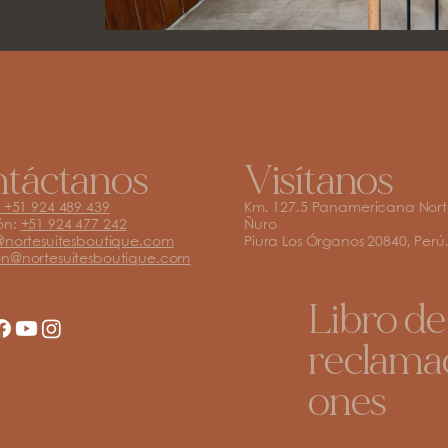
táctanos
Visítanos
Km. 127.5 Panamericana Nor
+51 924 489 439
Ñuro
ón:
+51 924 477 242
Piura Los Órganos 20840, Perú
@nortesuitesboutique.com
n@nortesuitesboutique.com
Libro de
reclama
ones