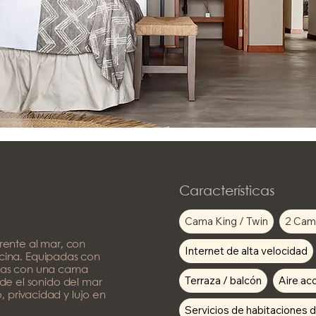
Características
Cama King / Twin
2 Cama
frente al mar, con
Internet de alta velocidad
iscina. Equipadas con
nas con una cama
Terraza / balcón
Aire ac
de el sonido del mar
privacidad y lujo en
Servicios de habitaciones d