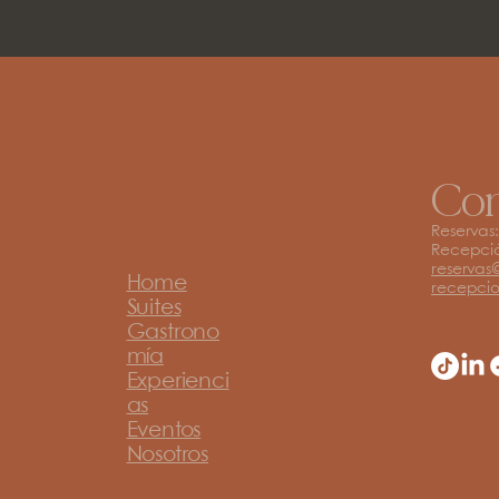
Con
Reservas:
Recepci
reservas
Home
recepcio
Suites
Gastrono
mía
Experienci
as
Eventos
Nosotros