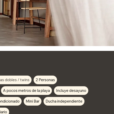
s dobles / twins
2 Personas
A pocos metros de la playa
Incluye desayuno
ondicionado
Mini Bar
Ducha independiente
iario